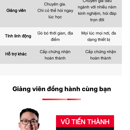
Chuyên gia đầu
Chuyên gia.
ngành với nhiều năm
Chỉ có thể hỏi ngay
Giảng viên
kinh nghiệm, hỏi đáp
lúc học
trọn đời
Gò bó thời gian, địa
Mọi lúc mọi nơi, đa
Tính linh động
điểm
dạng thiết bị
Cấp chứng nhận
Cấp chứng nhận
Hỗ trợ khác
hoàn thành
hoàn thành
Giảng viên đồng hành cùng bạn
VŨ TIẾN THÀNH