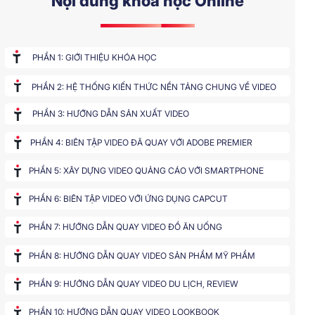
Nội dung khoá học Online
PHẦN 1: GIỚI THIỆU KHÓA HỌC
PHẦN 2: HỆ THỐNG KIẾN THỨC NỀN TẢNG CHUNG VỀ VIDEO
PHẦN 3: HƯỚNG DẪN SẢN XUẤT VIDEO
PHẦN 4: BIÊN TẬP VIDEO ĐÃ QUAY VỚI ADOBE PREMIER
PHẦN 5: XÂY DỰNG VIDEO QUẢNG CÁO VỚI SMARTPHONE
PHẦN 6: BIÊN TẬP VIDEO VỚI ỨNG DỤNG CAPCUT
PHẦN 7: HƯỚNG DẪN QUAY VIDEO ĐỒ ĂN UỐNG
PHẦN 8: HƯỚNG DẪN QUAY VIDEO SẢN PHẨM MỸ PHẨM
PHẦN 9: HƯỚNG DẪN QUAY VIDEO DU LỊCH, REVIEW
PHẦN 10: HƯỚNG DẪN QUAY VIDEO LOOKBOOK