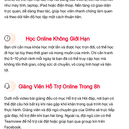
như máy tính, laptop, iPad hoặc điện thoại. Nền tảng có giao diện
trực quan, dễ dàng thao tác, giúp học viên nhanh chóng làm quen
và theo dõi tiến độ học tập một cách thuận tiện.
Học Online Không Giới Hạn
Bạn chỉ cần mua khóa học một lần và được học trọn đời, có thể học
đi học lại tùy theo thời gian và mong muốn của mình. Chỉ cần tranh
thủ 5–10 phút rảnh mỗi ngày là bạn đã có thể truy cập học mà
không tốn thời gian, công sức di chuyển, vô cùng linh hoạt và tiện
lợi.
Giảng Viên Hỗ Trợ Online Trong 8h
Dưới mỗi video bài giảng đều có mục Hỗ trợ và Hỏi đáp, nơi bạn có
thể đặt câu hỏi bất kỳ khi nào gặp khó khăn trong quá trình học và
thực hành. Giảng viên và đội ngũ chuyên gia của Gitiho sẽ trực tiếp
giải đáp, hỗ trợ đến khi bạn hài lòng. Ngoài ra, đội ngũ còn có thể
Teamview để hỗ trợ cài đặt hoặc giúp bạn qua group kín trên
Facebook.